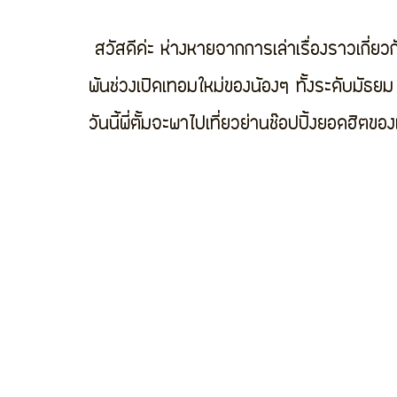
 สวัสดีค่ะ ห่างหายจากการเล่าเรื่องราวเกี่ยวกับอินเดียในแง่มุมต่างๆ ไปซะนาน เนื่องด้วยเพิ่งผ่าน
พ้นช่วงเปิดเทอมใหม่ของน้องๆ ทั้งระดับมัธยม 
วันนี้พี่ตั้มจะพาไปเที่ยวย่านช๊อปปิ้งยอดฮิตขอ