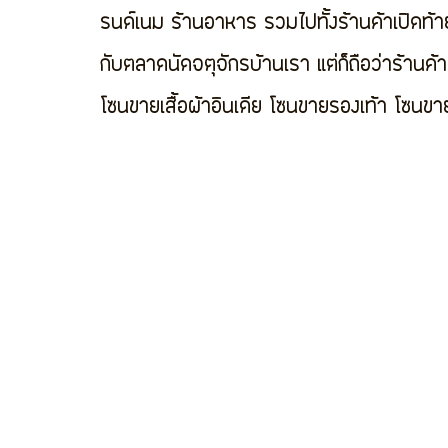
รนด์เนม ร้านอาหาร รวมไปทั้งร้านค้าเปิดท้
กับตลาดนัดจตุจักรบ้านเรา แต่ก็ถือว่าร้านค
โซนขายเสื้อผ้าอินเดีย โซนขายรองเท้า โซนขา