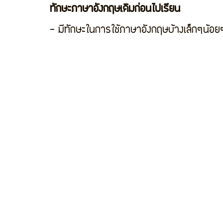
ทักษะภาษาอังกฤษเดิมก่อนไปเรียน
- มีทักษะในการใช้ภาษาอังกฤษบ้างเล็กๆน้อย