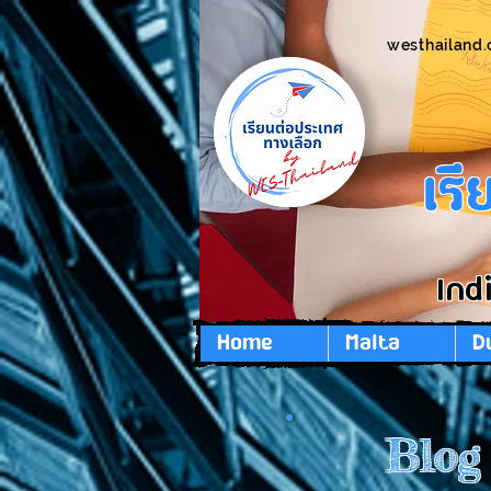
westhailand
เร
Ind
Home
Malta
D
Blog