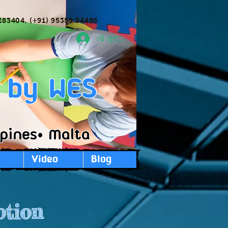
283404, (+91) 95359 94456
เข้าสู่ระบบ
ก by WES
ppines• Malta
Video
Blog
otion