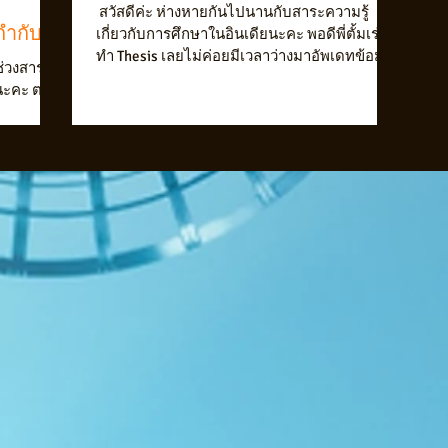
ี่ี่ สวัสดีค่ะ ห่างหายกันไปนานกับสาระความรู้
กำกับ
เกี่ยวกับการศึกษาในอินเดียนะคะ พอดีพี่ตั้มเร่ง
ทำ Thesis เลยไม่ค่อยมีเวลาว่างมาอัพเดทข้อมูล
นช่วงสาระ
กั...
ยนะคะ ตอน