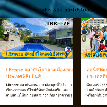
ข่าวสาร รีวิว และโปรโมชั่นเกี่ยวก
เรียนภาษาอังกฤ
i.Breeze สถาบันใจกลางเมืองเซบู
คอร์สปิดเ
ประเทศฟิลิปปินส์
ประเทศอิ
i.Breeze สถาบันสอนภาษาอังกฤษที่ใส่ใจการ
ซัมเมอร์ 2567
เรียนการสอน ดีไซน์ที่ทันสมัยส่งเสริมและ
อินเดียกัน!!!
สนับสนุนให้นักเรียนสามารถเก็บเกี่ยวความรู้ได้
พร้อมพี่ทีมงา
อย่างเต็มที่