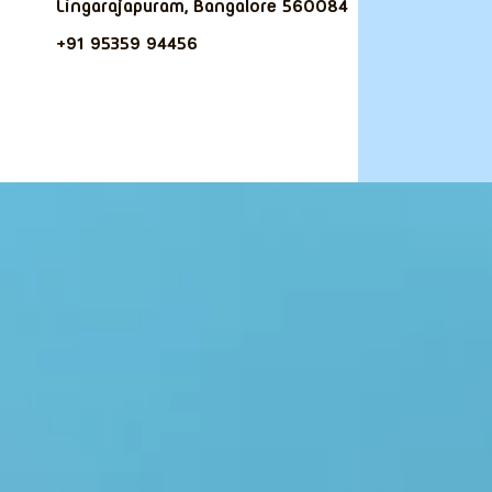
Lingarajapuram, Bangalore 560084
+91 95359 94456