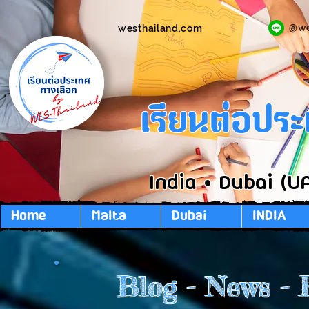
@w
westhailand.com
เรียนต่อปร
India • Dubai (U
Home
Malta
Dubai
INDIA
Blog - News - 