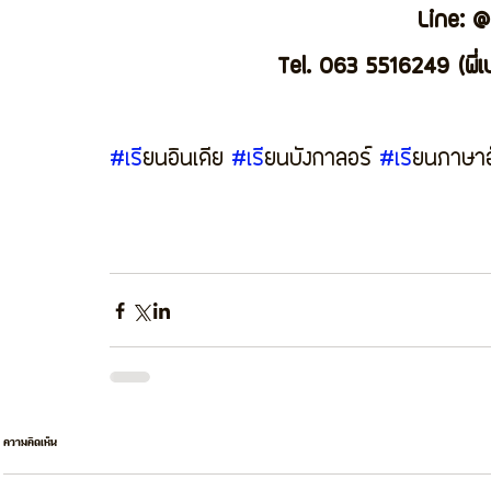
Line: 
Tel. 063 5516249 (พี่เบ
#เร
ียนอินเดีย 
#เร
ียนบังกาลอร์ 
#เร
ียนภาษาอั
ความคิดเห็น