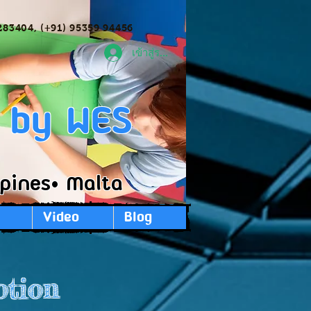
283404, (+91) 95359 94456
เข้าสู่ระบบ
ก by WES
ppines• Malta
Video
Blog
otion