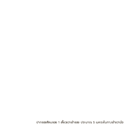
ปากซอยสีลมซอย 1 เลี้ยวขวาเข้าซอย ประมาณ 5 เมตรเห็นทางเข้าขวามือ