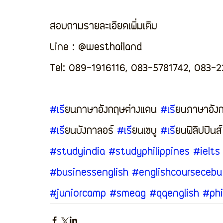
สอบถามรายละเอียดเพิ่มเติม
Line : @westhailand
Tel: 089-1916116, 083-5781742, 083-
#เร
ียนภาษาอังกฤษต่างแดน 
#เร
ียนภาษาอังกฤ
#เร
ียนบังกาลอร์ 
#เร
ียนเซบู 
#เร
ียนฟิลิปปินส์
#studyindia
#studyphilippines
#ielts
#businessenglish
#englishcoursecebu
#juniorcamp
#smeag
#qqenglish
#phi