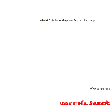
คลิ๊กโลโก้ Philinter เพื่อดูรายละเอียด Junior Camp
คลิ๊กโลโก้ SMEAG เ
บรรยากาศโรงเรียนและตัว