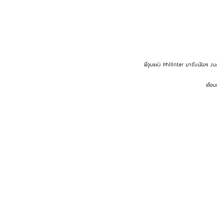
พี่จูนแห่ง Philinter มารับน้องๆ Ju
เดือน