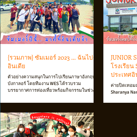
{รวมภาพ} ซัมเมอร์ 2023 ... ฉันไปตี้ที่
JUNIOR S
อินเดีย
โรงเรียน 
ประเทศอิ
ตัวอย่างความสนุกในการไปเรียนภาษาอังกฤษที่
บังกาลอร์ โดยทีมงาน WES ได้รวบรวม
ค่ายปิดเทอมฤด
บรรยากาศการท่องเที่ยวพร้อมกิจกรรมในช่วง
Sharanya Nar
มีนา-เมษา 2023 ผ่านมาค่ะ
โรงเรียนประจ