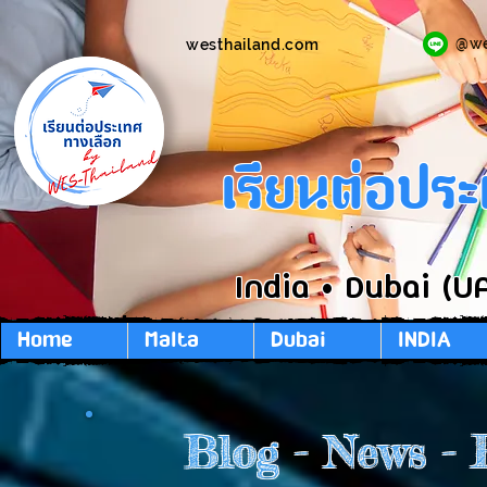
@w
westhailand.com
เรียนต่อปร
India • Dubai (U
Home
Malta
Dubai
INDIA
Blog - News - 