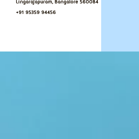
Lingarajapuram, Bangalore 560084
+91 95359 94456